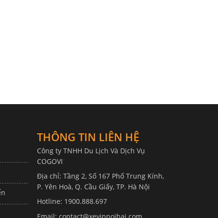
THÔNG TIN LIÊN HỆ
Công ty TNHH Du Lịch Và Dịch Vụ
COGOVI
Địa chỉ: Tầng 2, Số 167 Phố Trung Kính,
P. Yên Hoà, Q. Cầu Giấy, TP. Hà Nội
ển
Hotline: 1900.888.697
Email: contact@xevipnoibai.com