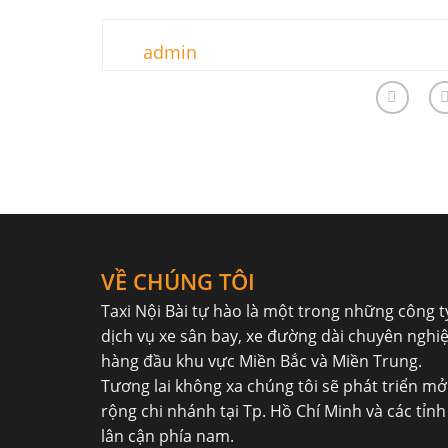
admin
VỀ CHÚNG TÔI
Taxi Nội Bài
tự hào là một trong những công t
dịch vụ xe sân bay, xe đường dài chuyên nghi
hàng đầu khu vực Miền Bắc và Miền Trung.
Tương lai không xa chúng tôi sẽ phát triển mở
rộng chi nhánh tại Tp. Hồ Chí Minh và các tỉnh
lân cận phía nam.