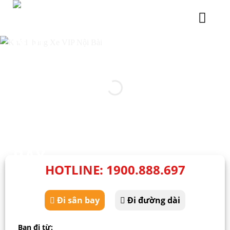
Chuyển
đến
nội
dung
HOTLINE: 1900.888.697
Đi sân bay
Đi đường dài
Bạn đi từ: