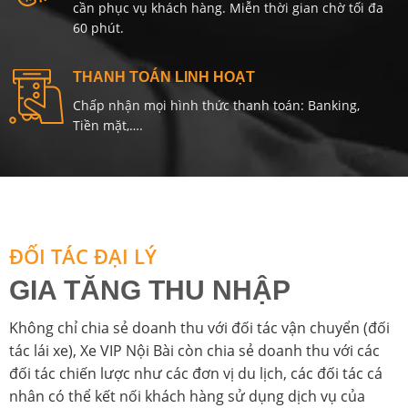
cần phục vụ khách hàng. Miễn thời gian chờ tối đa
60 phút.
THANH TOÁN LINH HOẠT
Chấp nhận mọi hình thức thanh toán: Banking,
Tiền mặt,….
ĐỐI TÁC ĐẠI LÝ
GIA TĂNG THU NHẬP
Không chỉ chia sẻ doanh thu với đối tác vận chuyển (đối
tác lái xe), Xe VIP Nội Bài còn chia sẻ doanh thu với các
đối tác chiến lược như các đơn vị du lịch, các đối tác cá
nhân có thể kết nối khách hàng sử dụng dịch vụ của