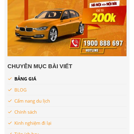
CHUYÊN MỤC BÀI VIẾT
BẢNG GIÁ
BLOG
Cẩm nang du lịch
Chính sách
Kinh nghiệm đi lại
Tiện ích hay