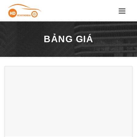
Chuyển
đến
nội
dung
BẢNG GIÁ