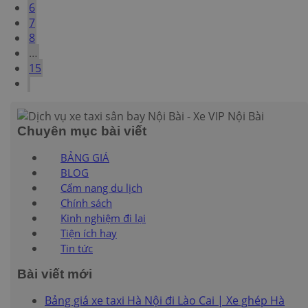
6
7
8
…
15
Chuyên mục bài viết
BẢNG GIÁ
BLOG
Cẩm nang du lịch
Chính sách
Kinh nghiệm đi lại
Tiện ích hay
Tin tức
Bài viết mới
Bảng giá xe taxi Hà Nội đi Lào Cai | Xe ghép Hà