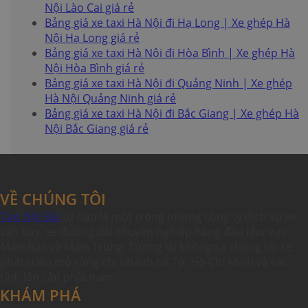
Nội Lào Cai giá rẻ
Bảng giá xe taxi Hà Nội đi Hạ Long | Xe ghép Hà
Nội Hạ Long giá rẻ
Bảng giá xe taxi Hà Nội đi Hòa Bình | Xe ghép Hà
Nội Hòa Bình giá rẻ
Bảng giá xe taxi Hà Nội đi Quảng Ninh | Xe ghép
Hà Nội Quảng Ninh giá rẻ
Bảng giá xe taxi Hà Nội đi Bắc Giang | Xe ghép Hà
Nội Bắc Giang giá rẻ
VỀ CHÚNG TÔI
Taxi Nội Bài
tự hào là một trong những công ty dịch vụ xe
sân bay, xe đường dài chuyên nghiệp hàng đầu khu vực
Miền Bắc và Miền Trung. Tương lai không xa chúng tôi sẽ
phát triển mở rộng chi nhánh tại Tp. Hồ Chí Minh và các
tỉnh lân cận phía nam.
KHÁM PHÁ