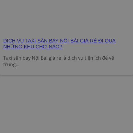
DỊCH VỤ TAXI SÂN BAY NỘI BÀI GIÁ RẺ ĐI QUA
NHỮNG KHU CHỢ NÀO?
Taxi sân bay Nội Bài giá rẻ là dịch vụ tiện ích để về
trung...