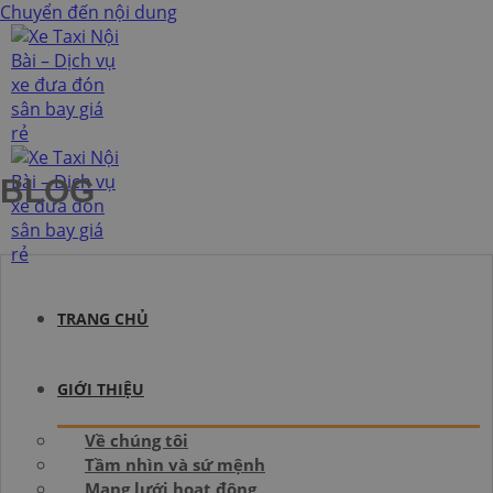
Chuyển đến nội dung
BLOG
TRANG CHỦ
GIỚI THIỆU
Về chúng tôi
Tầm nhìn và sứ mệnh
Mạng lưới hoạt động