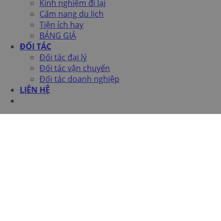
Kinh nghiệm đi lại
Cẩm nang du lịch
Tiện ích hay
BẢNG GIÁ
ĐỐI TÁC
Đối tác đại lý
Đối tác vận chuyển
Đối tác doanh nghiệp
LIÊN HỆ