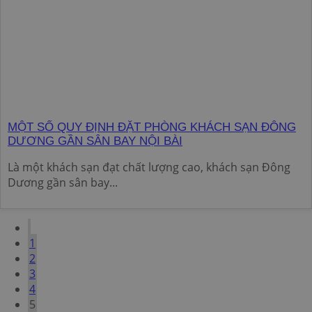
MỘT SỐ QUY ĐỊNH ĐẶT PHÒNG KHÁCH SẠN ĐÔNG
DƯƠNG GẦN SÂN BAY NỘI BÀI
Là một khách sạn đạt chất lượng cao, khách sạn Đông
Dương gần sân bay...
1
2
3
4
5