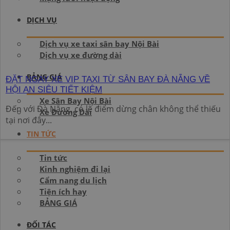
DỊCH VỤ
Dịch vụ xe taxi sân bay Nội Bài
Dịch vụ xe đường dài
BẢNG GIÁ
ĐẶT NGAY XE VIP TAXI TỪ SÂN BAY ĐÀ NẴNG VỀ
HỘI AN SIÊU TIẾT KIỆM
Xe Sân Bay Nội Bài
Đến với Đà Nẵng, có lẽ điểm dừng chân không thể thiếu
Xe Đường Dài
tại nơi đây...
TIN TỨC
Tin tức
Kinh nghiệm đi lại
Cẩm nang du lịch
Tiện ích hay
BẢNG GIÁ
ĐỐI TÁC