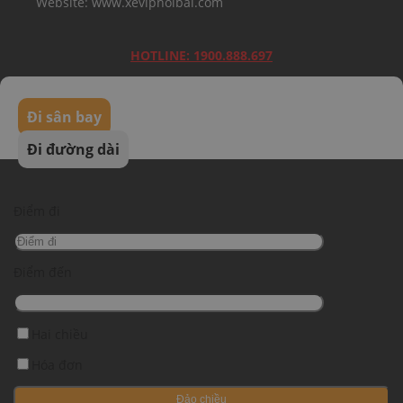
Website: www.xevipnoibai.com
HOTLINE: 1900.888.697
Đi sân bay
Đi đường dài
Điểm đi
Điểm đến
Hai chiều
Hóa đơn
Đảo chiều