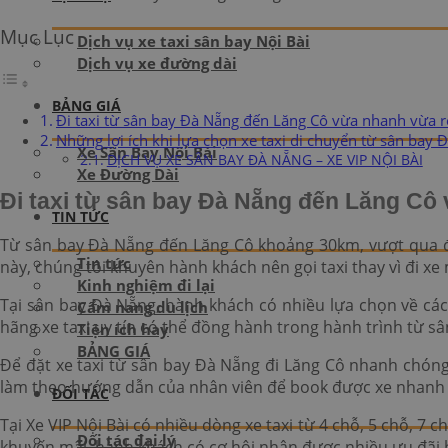
Mục Lục
Dịch vụ xe taxi sân bay Nội Bài
Dịch vụ xe đường dài
BẢNG GIÁ
Đi taxi từ sân bay Đà Nẵng đến Lăng Cô vừa nhanh vừa r
Những lợi ích khi lựa chọn xe taxi di chuyển từ sân bay 
Xe Sân Bay Nội Bài
DỊCH VỤ XE SÂN BAY ĐÀ NẴNG – XE VIP NỘI BÀI
Xe Đường Dài
Đi taxi từ sân bay Đà Nẵng đến Lăng Cô
TIN TỨC
Từ sân bay Đà Nẵng đến Lăng Cô khoảng 30km, vượt qua đè
Tin tức
này, chúng tôi khuyên hành khách nên gọi taxi thay vì đi xe
Kinh nghiệm đi lại
Tại sân bay Đà Nẵng, hành khách có nhiều lựa chọn về các
Cẩm nang du lịch
hãng xe taxi uy tín có thể đồng hành trong hành trình từ s
Tiện ích hay
BẢNG GIÁ
Để đặt xe taxi từ sân bay Đà Nẵng đi Lăng Cô nhanh chóng,
làm theo hướng dẫn của nhân viên để book được xe nhanh 
ĐỐI TÁC
Tại Xe VIP Nội Bài có nhiều dòng xe taxi từ 4 chỗ, 5 chỗ, 7
Đối tác đại lý
khuyến mãi, hành khách có cơ hội nhận được nhiều ưu đãi hấp