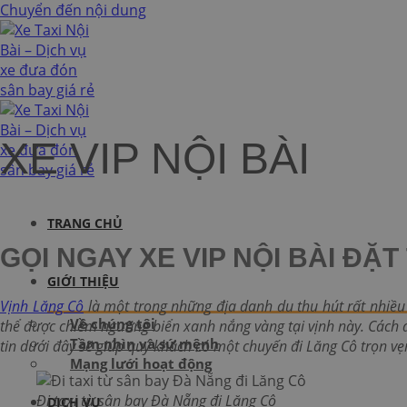
Chuyển đến nội dung
XE VIP NỘI BÀI
TRANG CHỦ
GỌI NGAY XE VIP NỘI BÀI ĐẶ
GIỚI THIỆU
Vịnh Lăng Cô
là một trong những địa danh du thu hút rất nhiều
Về chúng tôi
thể được chiêm ngưỡng biển xanh nắng vàng tại vịnh này. Cách
Tầm nhìn và sứ mệnh
tin dưới đây sẽ giúp quý khách có một chuyến đi Lăng Cô trọn vẹ
Mạng lưới hoạt động
Đi taxi từ sân bay Đà Nẵng đi Lăng Cô
DỊCH VỤ