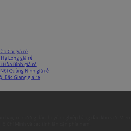
ào Cai giá rẻ
 Hạ Long giá rẻ
i Hòa Bình giá rẻ
 Nội Quảng Ninh giá rẻ
ội Bắc Giang giá rẻ
ân bay, xe đường dài chuyên nghiệp hàng đầu khu vực Miền 
Hồ Chí Minh và các tỉnh lân cận phía nam.