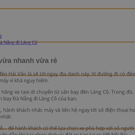
ẻ
Đà Nẵng đi Lăng Cô
 vừa nhanh vừa rẻ
o Hải Vân là sẽ tới ngay địa danh này. Vì đường đi có đ
 máy vì khá nguy hiểm.
 hãng xe taxi di chuyển từ sân bay đến Lăng Cô. Trong đó,
ân bay Đà Nẵng đi Lăng Cô của bạn.
 hành khách nhấc máy và liên hệ ngay tới số điện thoại ho
nhất.
 chỗ… để hành khách có thể lựa chọn xe phù hợp với số người
 dẫn khi lựa chọn dịch vụ đặt xe taxi tại xe VIP Nội Bài.