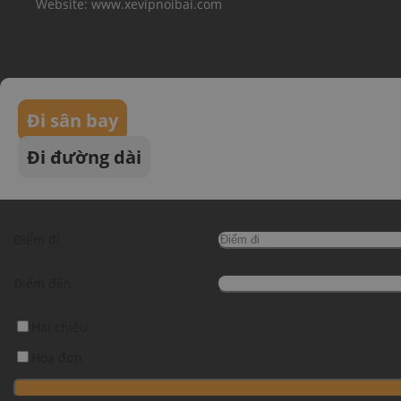
Website: www.xevipnoibai.com
Đi sân bay
Đi đường dài
Điểm đi
Điểm đến
Hai chiều
Hóa đơn