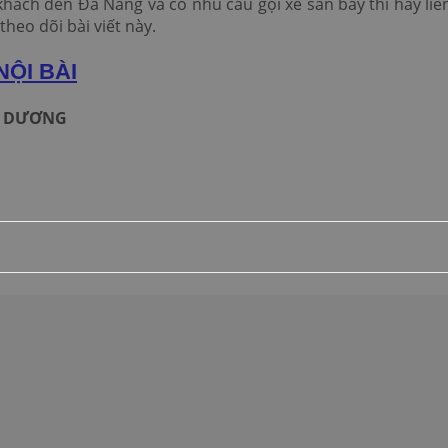
hách đến Đà Nẵng và có nhu cầu gọi xe sân bay thì hãy liê
heo dõi bài viết này.
NỘI BÀI
G DƯƠNG