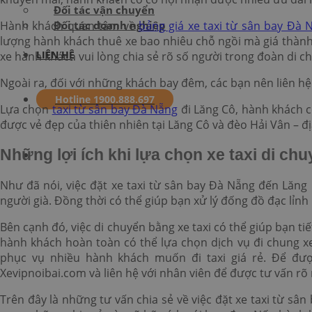
Đối tác vận chuyển
Đối tác doanh nghiệp
Hành khách quan tâm về
bảng giá xe taxi từ sân bay Đà 
lượng hành khách thuê xe bao nhiêu chỗ ngồi mà giá thành có
LIÊN HỆ
xe hành khách vui lòng chia sẻ rõ số người trong đoàn di ch
Ngoài ra, đối với những khách bay đêm, các bạn nên liên hệ
Hotline 1900.888.697
Lựa chọn
taxi từ sân bay Đà Nẵng
đi Lăng Cô, hành khách c
được vẻ đẹp của thiên nhiên tại Lăng Cô và đèo Hải Vân – đ
Những lợi ích khi lựa chọn xe taxi di c
Như đã nói, việc đặt xe taxi từ sân bay Đà Nẵng đến Lăng 
người già. Đồng thời có thể giúp bạn xử lý đống đồ đạc lỉnh 
Bên cạnh đó, việc di chuyển bằng xe taxi có thể giúp bạn tiế
hành khách hoàn toàn có thể lựa chọn dịch vụ đi chung x
phục vụ nhiều hành khách muốn đi taxi giá rẻ. Để được
Xevipnoibai.com và liên hệ với nhân viên để được tư vấn rõ
Trên đây là những tư vấn chia sẻ về việc đặt xe taxi từ s