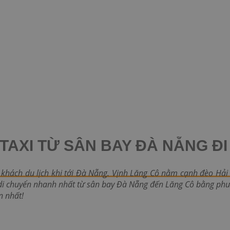
T TAXI TỪ SÂN BAY ĐÀ NẴNG Đ
 khách du lịch khi tới Đà Nẵng. Vịnh Lăng Cô nằm cạnh đèo Hải
 di chuyển nhanh nhất từ sân bay Đà Nẵng đến Lăng Cô bằng ph
n nhất!