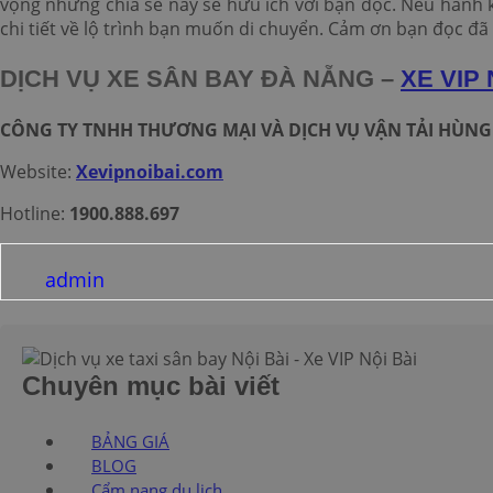
vọng những chia sẻ này sẽ hữu ích với bạn đọc. Nếu hành k
chi tiết về lộ trình bạn muốn di chuyển. Cảm ơn bạn đọc đã t
DỊCH VỤ XE
SÂN BAY ĐÀ NẴNG –
XE VIP 
CÔNG TY TNHH THƯƠNG MẠI VÀ DỊCH VỤ VẬN TẢI HÙN
Website:
Xevipnoibai.com
Hotline:
1900.888.697
admin
Chuyên mục bài viết
BẢNG GIÁ
BLOG
Cẩm nang du lịch