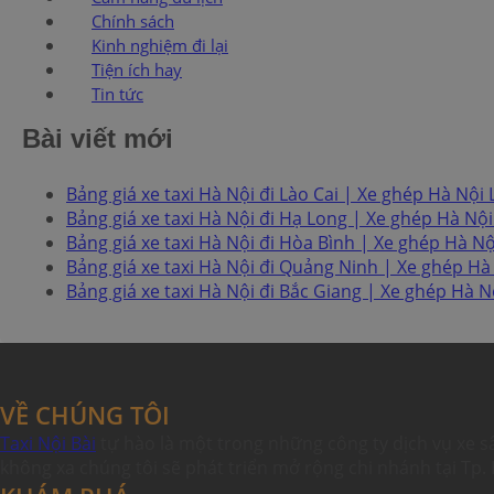
Chính sách
Kinh nghiệm đi lại
Tiện ích hay
Tin tức
Bài viết mới
Bảng giá xe taxi Hà Nội đi Lào Cai | Xe ghép Hà Nội L
Bảng giá xe taxi Hà Nội đi Hạ Long | Xe ghép Hà Nội
Bảng giá xe taxi Hà Nội đi Hòa Bình | Xe ghép Hà Nộ
Bảng giá xe taxi Hà Nội đi Quảng Ninh | Xe ghép Hà
Bảng giá xe taxi Hà Nội đi Bắc Giang | Xe ghép Hà N
VỀ CHÚNG TÔI
Taxi Nội Bài
tự hào là một trong những công ty dịch vụ xe s
không xa chúng tôi sẽ phát triển mở rộng chi nhánh tại Tp. 