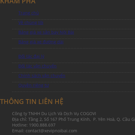
KHÁM PHÁ
Trang chủ
Về chúng tôi
Bảng giá xe sân bay Nội Bài
Bảng giá xe đường dài
Đối tác đại lý
Đối tác vận chuyển
Chính sách vận chuyển
Quyền riêng tư
THÔNG TIN LIÊN HỆ
Công ty TNHH Du Lịch Và Dịch Vụ COGOVI
Địa chỉ: Tầng 2, Số 167 Phố Trung Kính, P. Yên Hoà, Q. Cầu Gi
Hotline: 1900.888.697
Email: contact@xevipnoibai.com