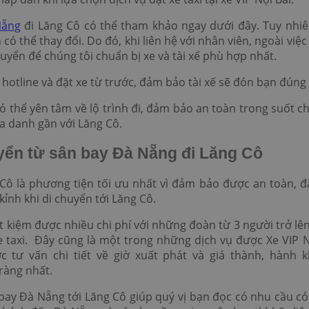
Nẵng
đi Lăng Cô có thể tham khảo ngay dưới đây. Tuy nhiên
 thể thay đổi. Do đó, khi liên hệ với nhân viên, ngoài việc
uyển để chúng tôi chuẩn bị xe và tài xế phù hợp nhất.
 hotline và đặt xe từ trước, đảm bảo tài xế sẽ đón bạn đúng
ó thể yên tâm về lộ trình đi, đảm bảo an toàn trong suốt
ịa danh gần với Lăng Cô.
huyển từ sân bay Đà Nẵng đi Lăng Cô
Cô là phương tiện tối ưu nhất vì đảm bảo được an toàn, đặ
kỉnh khi di chuyển tới Lăng Cô.
t kiệm được nhiều chi phí với những đoàn từ 3 người trở lên 
e taxi. Đây cũng là một trong những dịch vụ được Xe VIP 
 tư vấn chi tiết về giờ xuất phát và giá thành, hành 
 ràng nhất.
ân bay Đà Nẵng tới Lăng Cô giúp quý vị bạn đọc có nhu cầu 