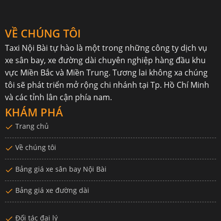
VỀ CHÚNG TÔI
Taxi Nội Bài
tự hào là một trong những công ty dịch vụ
xe sân bay, xe đường dài chuyên nghiệp hàng đầu khu
vực Miền Bắc và Miền Trung. Tương lai không xa chúng
tôi sẽ phát triển mở rộng chi nhánh tại Tp. Hồ Chí Minh
và các tỉnh lân cận phía nam.
KHÁM PHÁ
Trang chủ
Về chúng tôi
Bảng giá xe sân bay Nội Bài
Bảng giá xe đường dài
Đối tác đại lý