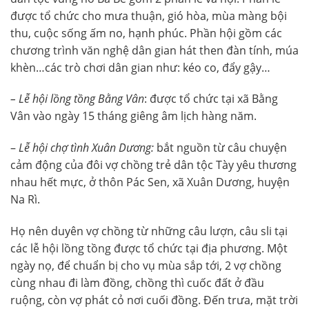
được tổ chức cho mưa thuận, gió hòa, mùa màng bội
thu, cuộc sống ấm no, hạnh phúc. Phần hội gồm các
chương trình văn nghệ dân gian hát then đàn tính, múa
khèn…các trò chơi dân gian như: kéo co, đẩy gậy…
– Lễ hội lồng tồng Bằng Vân
: được tổ chức tại xã Bằng
Vân vào ngày 15 tháng giêng âm lịch hàng năm.
–
Lễ hội chợ tình Xuân Dương:
bắt nguồn từ câu chuyện
cảm động của đôi vợ chồng trẻ dân tộc Tày yêu thương
nhau hết mực, ở thôn Pác Sen, xã Xuân Dương, huyện
Na Rì.
Họ nên duyên vợ chồng từ những câu lượn, câu sli tại
các lễ hội lồng tồng được tổ chức tại địa phương. Một
ngày nọ, để chuẩn bị cho vụ mùa sắp tới, 2 vợ chồng
cùng nhau đi làm đồng, chồng thì cuốc đất ở đầu
ruộng, còn vợ phát cỏ nơi cuối đồng. Đến trưa, mặt trời