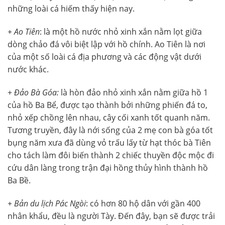
những loài cá hiếm thấy hiện nay.
+ Ao Tiên
: là một hồ nước nhỏ xinh xắn nằm lọt giữa
dòng chảo đá vôi biệt lập với hồ chính. Ao Tiên là nơi
của một số loài cá địa phương và các động vật dưới
nước khác.
+
Đảo Bà Góa:
là hòn đảo nhỏ xinh xắn nằm giữa hồ 1
của hồ Ba Bể, được tạo thành bởi những phiến đá to,
nhỏ xếp chồng lên nhau, cây cối xanh tốt quanh năm.
Tương truyền, đây là nới sống của 2 mẹ con bà góa tốt
bụng năm xưa đã dùng vỏ trấu lấy từ hạt thóc bà Tiên
cho tách làm đôi biến thành 2 chiếc thuyền độc mộc đi
cứu dân làng trong trận đại hồng thủy hình thành hồ
Ba Bề.
+ Bản du lịch Pác Ngòi
: có hơn 80 hộ dân với gần 400
nhân khẩu, đều là người Tày. Đến đây, bạn sẽ được trải