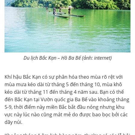
Du lịch Bắc Kạn – Hồ Ba Bể (ảnh: internet)
Khí hậu Bắc Kạn có sự phân hóa theo mùa rõ rệt với
mùa mưa kéo dài từ tháng 5 đến tháng 10, mùa khô
kéo dài từ tháng 11 đến tháng 4 năm sau. Bạn có thể
đến Bắc Kạn tại Vườn quốc gia Ba Bể vào khoảng tháng
5-9, thời điểm này miền Bắc bắt đầu nóng nhưng khu
vực này lúc nào cũng mát mẻ do được bao bọc bởi các
dãy núi.