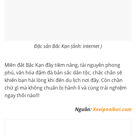
Đặc sản Bắc Kạn (ảnh: internet )
Miền đất Bắc Kạn đầy tiềm năng, tài nguyên phong
phú, văn hóa đậm đà bản sắc dân tộc, chắc chắn sẽ
khiến bạn hài lòng khi đến du lịch nơi đây. Còn chần
chừ gì mà không chuẩn bị hành lí và cùng trải nghiệm
ngay thôi nào!!!
Nguồn:
Xevipnoibai.com