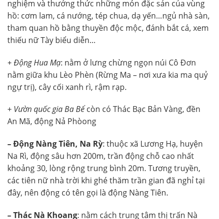
nghiệm và thưởng thức những món đặc sản của vùng
hồ: cơm lam, cá nướng, tép chua, dạ yến…ngủ nhà sàn,
tham quan hồ bằng thuyền độc mộc, đánh bắt cá, xem
thiếu nữ Tày biểu diễn…
+ Động Hua Mạ
: nằm ở lưng chừng ngọn núi Cô Đơn
nằm giữa khu Lèo Phèn (Rừng Ma – nơi xưa kia ma quỷ
ngự trị), cây cối xanh rì, rậm rạp.
+
Vườn quốc gia Ba Bể
còn có Thác Bạc Bản Vàng, đền
An Mã, động Nả Phòong
– Động Nàng Tiên, Na Rỳ
: thuộc xã Lương Hạ, huyện
Na Rì, động sâu hơn 200m, trần động chỗ cao nhất
khoảng 30, lòng rộng trung bình 20m. Tương truyền,
các tiên nữ nhà trời khi ghé thăm trần gian đã nghỉ tại
đây, nên động có tên gọi là động Nàng Tiên.
– Thác Nà Khoang
: nằm cách trung tâm thị trấn Nà