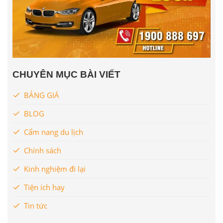
CHUYÊN MỤC BÀI VIẾT
BẢNG GIÁ
BLOG
Cẩm nang du lịch
Chính sách
Kinh nghiệm đi lại
Tiện ích hay
Tin tức