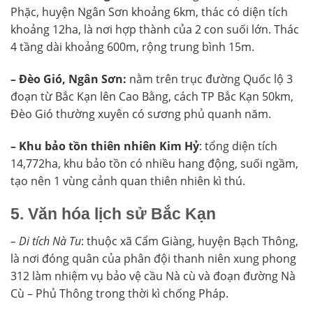
Phặc, huyện Ngân Sơn khoảng 6km, thác có diện tích
khoảng 12ha, là nơi hợp thành của 2 con suối lớn. Thác
4 tầng dài khoảng 600m, rộng trung bình 15m.
– Đèo Gió, Ngân Sơn:
nằm trên trục đường Quốc lộ 3
đoạn từ Bắc Kạn lên Cao Bằng, cách TP Bắc Kạn 50km,
Đèo Gió thường xuyên có sương phủ quanh năm.
– Khu bảo tồn thiên nhiên Kim Hỷ
: tổng diện tích
14,772ha, khu bảo tồn có nhiều hang động, suối ngầm,
tạo nên 1 vùng cảnh quan thiên nhiên kì thú.
5. Văn hóa lịch sử Bắc Kạn
– Di tích Nà Tu
: thuộc xã Cẩm Giàng, huyện Bạch Thông,
là nơi đóng quân của phân đội thanh niên xung phong
312 làm nhiệm vụ bảo vệ cầu Nà cù và đoạn đường Nà
Cù – Phủ Thông trong thời kì chống Pháp.