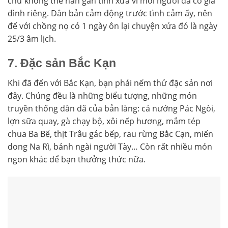
chứ không thể hàn gắn tình xưa vì mỗi người đã có gia
đình riêng. Dân bản cảm động trước tình cảm ấy, nên
để với chồng nọ có 1 ngày ôn lại chuyện xửa đó là ngày
25/3 âm lịch.
7. Đặc sản Bắc Kạn
Khi đã đến với Bắc Kạn, bạn phải nếm thử đặc sản nơi
đây. Chúng đều là những biểu tượng, những món
truyền thống dân dã của bản làng: cá nướng Pác Ngòi,
lợn sữa quay, gà chạy bộ, xôi nếp hương, mắm tép
chua Ba Bể, thịt Trâu gác bếp, rau rừng Bắc Cạn, miến
dong Na Rì, bánh ngài người Tày… Còn rất nhiều món
ngon khác để bạn thưởng thức nữa.