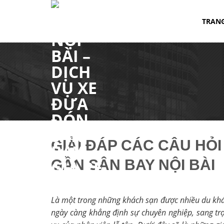
Chuyển
đến
TRAN
nội
dung
GIẢI ĐÁP CÁC CÂU HỎI
GẦN SÂN BAY NỘI BÀI
Là một trong những khách sạn được nhiều du khác
ngày càng khẳng định sự chuyên nghiệp, sang trọn