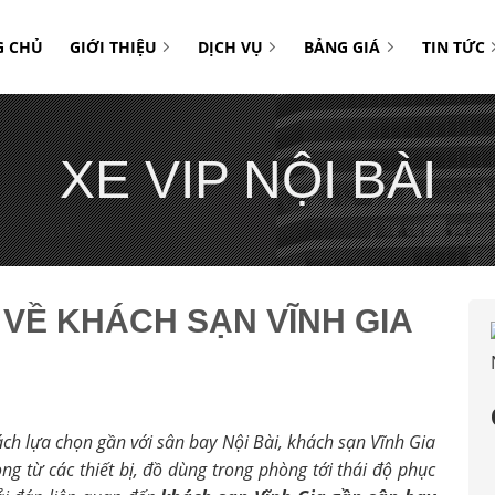
G CHỦ
GIỚI THIỆU
DỊCH VỤ
BẢNG GIÁ
TIN TỨC
XE VIP NỘI BÀI
 VỀ KHÁCH SẠN VĨNH GIA
h lựa chọn gần với sân bay Nội Bài, khách sạn Vĩnh Gia
g từ các thiết bị, đồ dùng trong phòng tới thái độ phục