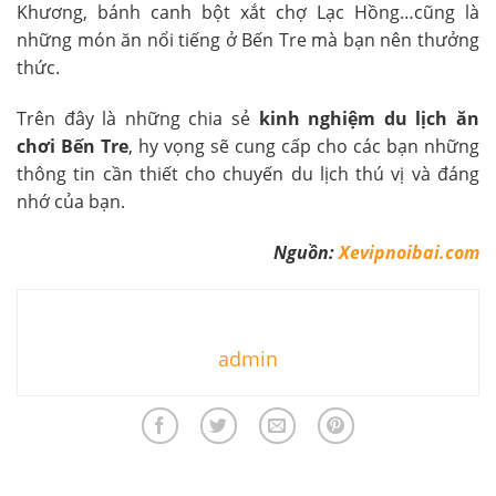
Khương, bánh canh bột xắt chợ Lạc Hồng…cũng là
những món ăn nổi tiếng ở Bến Tre mà bạn nên thưởng
thức.
Trên đây là những chia sẻ
kinh nghiệm du lịch ăn
chơi Bến Tre
, hy vọng sẽ cung cấp cho các bạn những
thông tin cần thiết cho chuyến du lịch thú vị và đáng
nhớ của bạn.
Nguồn:
Xevipnoibai.com
admin