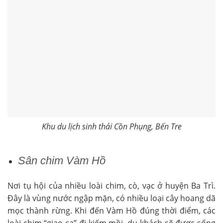
Khu du lịch sinh thái Cồn Phụng, Bến Tre
Sân chim Vàm Hồ
Nơi tụ hội của nhiều loài chim, cò, vạc ở huyện Ba Trì.
Đây là vùng nước ngập mặn, có nhiều loại cây hoang dã
mọc thành rừng. Khi đến Vàm Hồ đúng thời điểm, các
loài chim “giao ca” đi kiếm mồi, du khách sẽ được sống