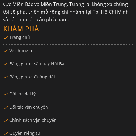
vực Miền Bắc và Miền Trung. Tương lai không xa chúng
tôi sẽ phát triển mở rộng chi nhánh tại Tp. Hồ Chí Minh
và các tỉnh lân cận phía nam.
KHÁM PHÁ
Trang chủ
Về chúng tôi
Bảng giá xe sân bay Nội Bài
Bảng giá xe đường dài
Đối tác đại lý
Đối tác vận chuyển
Chính sách vận chuyển
Quyền riêng tư