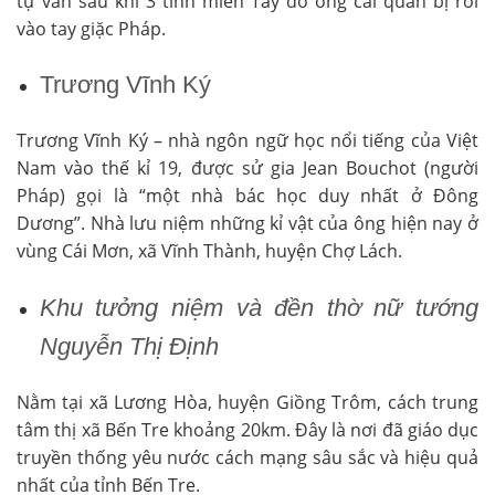
tự vẫn sau khi 3 tỉnh miền Tây do ông cai quản bị rơi
vào tay giặc Pháp.
Trương Vĩnh Ký
Trương Vĩnh Ký – nhà ngôn ngữ học nổi tiếng của Việt
Nam vào thế kỉ 19, được sử gia Jean Bouchot (người
Pháp) gọi là “một nhà bác học duy nhất ở Đông
Dương”. Nhà lưu niệm những kỉ vật của ông hiện nay ở
vùng Cái Mơn, xã Vĩnh Thành, huyện Chợ Lách.
Khu tưởng niệm và đền thờ nữ tướng
Nguyễn Thị Định
Nằm tại xã Lương Hòa, huyện Giồng Trôm, cách trung
tâm thị xã Bến Tre khoảng 20km. Đây là nơi đã giáo dục
truyền thống yêu nước cách mạng sâu sắc và hiệu quả
nhất của tỉnh Bến Tre.