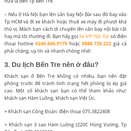
nữa là đến Tp Bến Tre.
– Nếu ở Hà Nội bạn lên sân bay Nội Bài sau đó bay vào
Tp HCM và đi xe khách hoặc thuê xe máy đi phượt khá
thú vị. Mách bạn cách di chuyển lên sân bay nội bài rất
hay mà tôi thường đi. Bạn hãy gọi
Xe VIP Nội Bài
số điện
thoại hotline
0246.666.9179
hoặc
0888.739.222
giá cả
phải chăng, uy tín và nhanh chóng nhé!
3. Du lịch Bến Tre nên ở đâu?
Khách sạn ở Bến Tre không có nhiều, bạn nên đặt
phòng trước để tránh tình trạng hết phòng bị ép giá
cao. Một số khách sạn bạn có thể tham khảo như:
khách sạn Hàm Luông, khách sạn Việt Úc.
+ Khách sạn Công Đoàn: điện thoại 075.3822408
+ Khách sạn 3 sao Hàm Luông (220C Hùng Vương, Tp