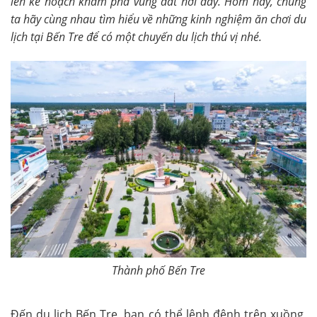
lên kế hoạch khám phá vùng đất nơi đây. Hôm nay, chúng
ta hãy cùng nhau tìm hiểu về những kinh nghiệm ăn chơi du
lịch tại Bến Tre để có một chuyến du lịch thú vị nhé.
Thành phố Bến Tre
Đến du lịch Bến Tre, bạn có thể lênh đênh trên xuồng,