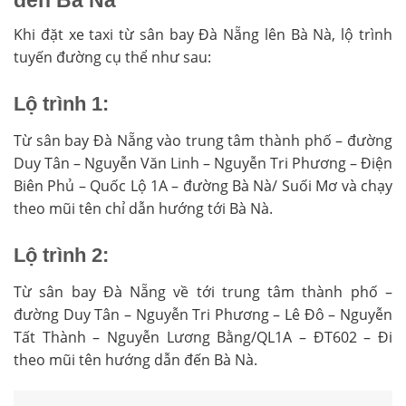
Khi đặt xe taxi từ sân bay Đà Nẵng lên Bà Nà, lộ trình
tuyến đường cụ thể như sau:
Lộ trình 1:
Từ sân bay Đà Nẵng vào trung tâm thành phố – đường
Duy Tân – Nguyễn Văn Linh – Nguyễn Tri Phương – Điện
Biên Phủ – Quốc Lộ 1A – đường Bà Nà/ Suối Mơ và chạy
theo mũi tên chỉ dẫn hướng tới Bà Nà.
Lộ trình 2:
Từ sân bay Đà Nẵng về tới trung tâm thành phố –
đường Duy Tân – Nguyễn Tri Phương – Lê Đô – Nguyễn
Tất Thành – Nguyễn Lương Bằng/QL1A – ĐT602 – Đi
theo mũi tên hướng dẫn đến Bà Nà.