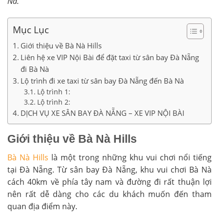
Nà.
Mục Lục
Giới thiệu về Bà Nà Hills
Liên hệ xe VIP Nội Bài để đặt taxi từ sân bay Đà Nẵng
đi Bà Nà
Lộ trình đi xe taxi từ sân bay Đà Nẵng đến Bà Nà
Lộ trình 1:
Lộ trình 2:
DỊCH VỤ XE SÂN BAY ĐÀ NẴNG – XE VIP NỘI BÀI
Giới thiệu về Bà Nà Hills
Bà Nà Hills
là một trong những khu vui chơi nổi tiếng
tại Đà Nẵng. Từ sân bay Đà Nẵng, khu vui chơi Bà Nà
cách 40km về phía tây nam và đường đi rất thuận lợi
nên rất dễ dàng cho các du khách muốn đến tham
quan địa điểm này.