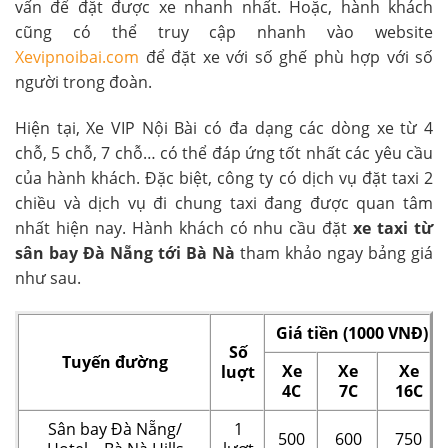
vấn để đặt được xe nhanh nhất. Hoặc, hành khách
cũng có thể truy cập nhanh vào website
Xevipnoibai.com
để đặt xe với số ghế phù hợp với số
người trong đoàn.
Hiện tại, Xe VIP Nội Bài có đa dạng các dòng xe từ 4
chỗ, 5 chỗ, 7 chỗ… có thể đáp ứng tốt nhất các yêu cầu
của hành khách. Đặc biệt, công ty có dịch vụ đặt taxi 2
chiều và dịch vụ đi chung taxi đang được quan tâm
nhất hiện nay. Hành khách có nhu cầu đặt
xe taxi từ
sân bay Đà Nẵng tới Bà Nà
tham khảo ngay bảng giá
như sau.
Giá tiền (1000 VNĐ)
Số
Tuyến đường
Xe
Xe
Xe
luợt
4C
7C
16C
Sân bay Đà Nẵng/
1
500
600
750