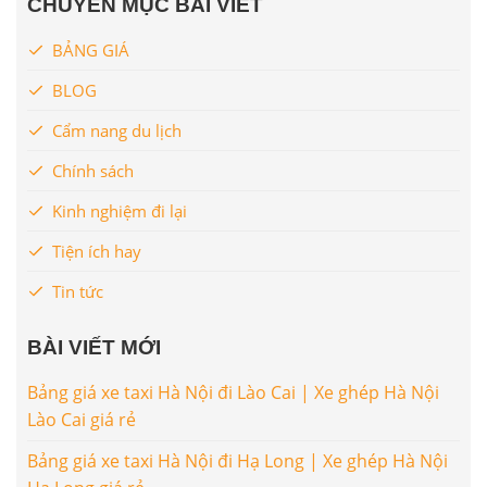
CHUYÊN MỤC BÀI VIẾT
BẢNG GIÁ
BLOG
Cẩm nang du lịch
Chính sách
Kinh nghiệm đi lại
Tiện ích hay
Tin tức
BÀI VIẾT MỚI
Bảng giá xe taxi Hà Nội đi Lào Cai | Xe ghép Hà Nội
Lào Cai giá rẻ
Bảng giá xe taxi Hà Nội đi Hạ Long | Xe ghép Hà Nội