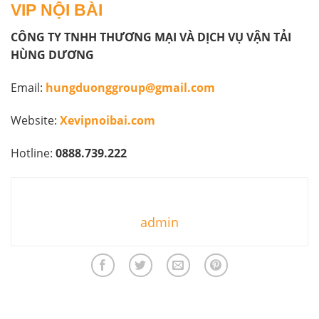
VIP NỘI BÀI
CÔNG TY TNHH THƯƠNG MẠI VÀ DỊCH VỤ VẬN TẢI
HÙNG DƯƠNG
Email:
hungduonggroup@gmail.com
Website:
Xevipnoibai.com
Hotline:
0888.739.222
admin