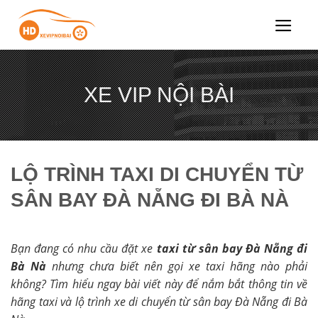
Chuyển
đến
nội
dung
XE VIP NỘI BÀI
LỘ TRÌNH TAXI DI CHUYỂN TỪ
SÂN BAY ĐÀ NẴNG ĐI BÀ NÀ
Bạn đang có nhu cầu đặt xe
taxi từ sân bay Đà Nẵng đi
Bà Nà
nhưng chưa biết nên gọi xe taxi hãng nào phải
không? Tìm hiểu ngay bài viết này để nắm bắt thông tin về
hãng taxi và lộ trình xe di chuyển từ sân bay Đà Nẵng đi Bà