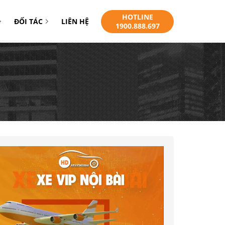
HOTLINE
ĐỐI TÁC
LIÊN HỆ
1900.888.697