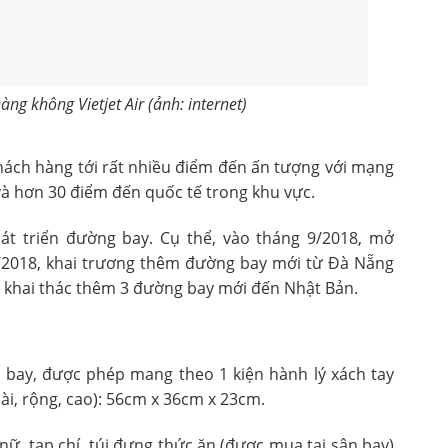
g không Vietjet Air (ảnh: internet)
 khách hàng tới rất nhiều điểm đến ấn tượng với mạng
và hơn 30 điểm đến quốc tế trong khu vực.
át triển đường bay. Cụ thể, vào tháng 9/2018, mở
/2018, khai trương thêm đường bay mới từ Đà Nẵng
ã khai thác thêm 3 đường bay mới đến Nhật Bản.
 bay, được phép mang theo 1 kiện hành lý xách tay
dài, rộng, cao): 56cm x 36cm x 23cm.
nữ, tạp chí, túi đựng thức ăn (được mua tại sân bay)