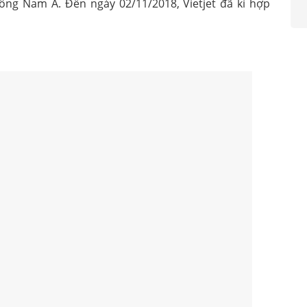
ông Nam Á. Đến ngày 02/11/2018, Vietjet đã kí hợp