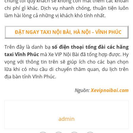
chúng tôi quý khách sẽ không còn mất thêm các khoản
chi phí gì khác. Dịch vụ nhanh chóng, thuận tiện luôn
làm hài lòng cả những vị khách khó tính nhất.
ĐẶT NGAY TAXI NỘI BÀI, HÀ NỘI – VĨNH PHÚC
Trên đây là danh bạ
số điện thoại
tổng đài các hãng
taxi Vĩnh Phúc
mà Xe VIP Nội Bài đã tổng hợp được. Hy
vọng với thông tin trên sẽ giúp ích cho các bạn chọn
lữa khi có nhu cầu di chuyển thăm quan, du lịch trên
địa bàn tỉnh Vĩnh Phúc.
Nguồn:
Xevipnoibai.com
admin