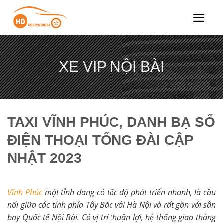
Chuyển
đến
nội
dung
XE VIP NỘI BÀI
TAXI VĨNH PHÚC, DANH BẠ SỐ
ĐIỆN THOẠI TỔNG ĐÀI CẬP
NHẬT 2023
Vĩnh Phúc
một tỉnh đang có tốc độ phát triển nhanh, là cầu
nối giữa các tỉnh phía Tây Bắc với Hà Nội và rất gần với sân
bay Quốc tế Nội Bài. Có vị trí thuận lợi, hệ thống giao thông