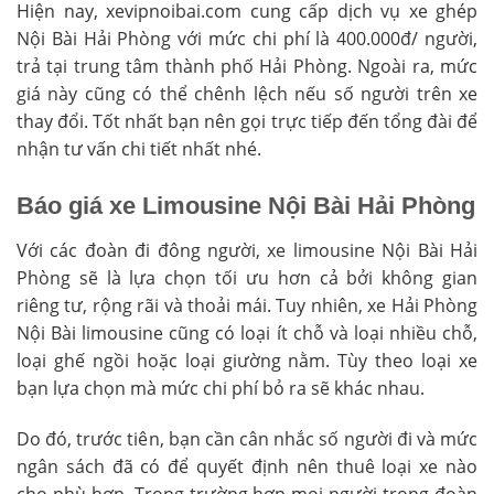
Hiện nay, xevipnoibai.com cung cấp dịch vụ xe ghép
Nội Bài Hải Phòng với mức chi phí là 400.000đ/ người,
trả tại trung tâm thành phố Hải Phòng. Ngoài ra, mức
giá này cũng có thể chênh lệch nếu số người trên xe
thay đổi. Tốt nhất bạn nên gọi trực tiếp đến tổng đài để
nhận tư vấn chi tiết nhất nhé.
Báo giá xe Limousine Nội Bài Hải Phòng
Với các đoàn đi đông người, xe limousine Nội Bài Hải
Phòng sẽ là lựa chọn tối ưu hơn cả bởi không gian
riêng tư, rộng rãi và thoải mái. Tuy nhiên, xe Hải Phòng
Nội Bài limousine cũng có loại ít chỗ và loại nhiều chỗ,
loại ghế ngồi hoặc loại giường nằm. Tùy theo loại xe
bạn lựa chọn mà mức chi phí bỏ ra sẽ khác nhau.
Do đó, trước tiên, bạn cần cân nhắc số người đi và mức
ngân sách đã có để quyết định nên thuê loại xe nào
cho phù hợp. Trong trường hợp mọi người trong đoàn