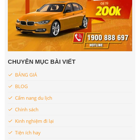
CHUYÊN MỤC BÀI VIẾT
BẢNG GIÁ
BLOG
Cẩm nang du lịch
Chính sách
Kinh nghiệm đi lại
Tiện ích hay