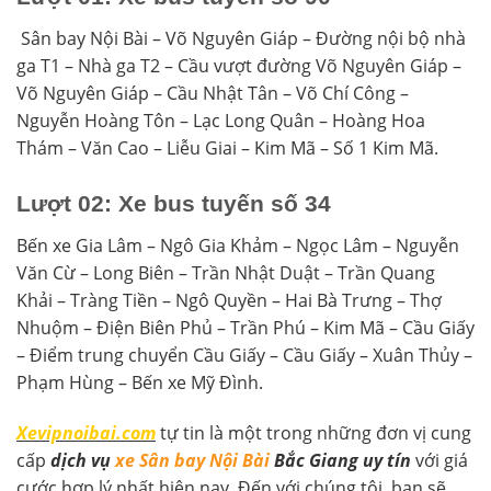
Sân bay Nội Bài – Võ Nguyên Giáp – Đường nội bộ nhà
ga T1 – Nhà ga T2 – Cầu vượt đường Võ Nguyên Giáp –
Võ Nguyên Giáp – Cầu Nhật Tân – Võ Chí Công –
Nguyễn Hoàng Tôn – Lạc Long Quân – Hoàng Hoa
Thám – Văn Cao – Liễu Giai – Kim Mã – Số 1 Kim Mã.
Lượt 02: Xe bus tuyến số 34
Bến xe Gia Lâm – Ngô Gia Khảm – Ngọc Lâm – Nguyễn
Văn Cừ – Long Biên – Trần Nhật Duật – Trần Quang
Khải – Tràng Tiền – Ngô Quyền – Hai Bà Trưng – Thợ
Nhuộm – Điện Biên Phủ – Trần Phú – Kim Mã – Cầu Giấy
– Điểm trung chuyển Cầu Giấy – Cầu Giấy – Xuân Thủy –
Phạm Hùng – Bến xe Mỹ Đình.
Xevipnoibai.com
tự tin là một trong những đơn vị cung
cấp
dịch vụ
xe Sân bay Nội Bài
Bắc Giang uy tín
với giá
cước hợp lý nhất hiện nay. Đến với chúng tôi, bạn sẽ