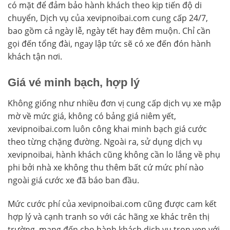
có mặt để đảm bảo hành khách theo kịp tiến độ di
chuyển, Dịch vụ của xevipnoibai.com cung cấp 24/7,
bao gồm cả ngày lễ, ngày tết hay đêm muộn. Chỉ cần
gọi đến tổng đài, ngay lập tức sẽ có xe đến đón hành
khách tận nơi.
Giá vé minh bạch, hợp lý
Không giống như nhiều đơn vị cung cấp dịch vụ xe mập
mờ về mức giá, không có bảng giá niêm yết,
xevipnoibai.com luôn công khai minh bạch giá cước
theo từng chặng đường. Ngoài ra, sử dụng dịch vụ
xevipnoibai, hành khách cũng không cần lo lắng về phụ
phi bởi nhà xe không thu thêm bất cứ mức phí nào
ngoài giá cước xe đã báo ban đầu.
Mức cước phí của xevipnoibai.com cũng được cam kết
hợp lý và cạnh tranh so với các hãng xe khác trên thị
trường, mang đến cho hành khách dịch vụ trọn vẹn với