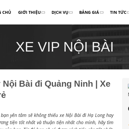
G CHỦ
GIỚI THIỆU
DỊCH VỤ
BẢNG GIÁ
TIN TỨC
XE VIP NỘI BÀI
 Nội Bài đi Quảng Ninh | Xe
rẻ
bạn yên tâm sẽ không thiếu xe Nội Bài đi Hạ Long hay
ng tiện tốt nhất và thuận tiện nhất cho mình, hãy tìm