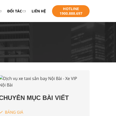
HOTLINE
ĐỐI TÁC
LIÊN HỆ
1900.888.697
CHUYÊN MỤC BÀI VIẾT
BẢNG GIÁ