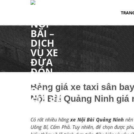
Chuyển
đến
TRAN
nội
dung
Bảng giá xe taxi sân bay
Nội Bài Quảng Ninh giá 
Có rất nhiều hãng
xe Nội Bài Quảng Ninh
nên 
Uông Bí, Cẩm Phả. Tuy nhiên, để chọn được phươ