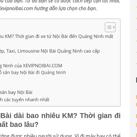
ầu của bạn. Từ đó bạn sẽ có được cách tiếp cận tốt nhất.
evipnoibai.com hướng dẫn lựa chọn cho bạn.
êu KM? Thời gian đi xe từ Nội Bài đến Quảng Ninh mất
ép, Taxi, Limousine Nội Bài Quảng Ninh cao cấp
uảng Ninh của XEVIPNOIBAI.COM
chỗ sân bay Nội Bài đi Quảng Ninh
 sân bay Nội Bài
h các tuyến nhanh nhất
Bài dài bao nhiêu KM? Thời gian đi
ất bao lâu?
ớng được nhiều người sử dụng. Vì đi máy bay có thể