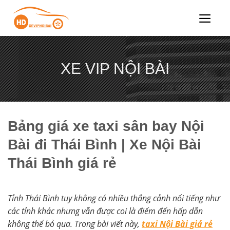
Chuyển
đến
nội
dung
XE VIP NỘI BÀI
Bảng giá xe taxi sân bay Nội
Bài đi Thái Bình | Xe Nội Bài
Thái Bình giá rẻ
Tỉnh Thái Bình tuy không có nhiều thắng cảnh nổi tiếng như
các tỉnh khác nhưng vẫn được coi là điểm đến hấp dẫn
không thể bỏ qua. Trong bài viết này,
taxi Nội Bài giá rẻ