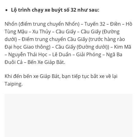
Lộ trình chạy xe buýt số 32 như sau:
Nhổn (điểm trung chuyển Nhổn) – Tuyến 32 – Điền – Hồ
Tùng Mậu – Xu Thủy – Cầu Giấy – Cầu Giấy (Đường
dưới) – Điểm trung chuyển Cầu Giấy (trước hàng rào
Đại học Giao thông) – Cầu Giấy (Đường dưới)) – Kim Mã
– Nguyễn Thái Học – Lê Duẩn – Giải Phóng – Ngã Ba
Đuôi Cá – Bến Xe Giáp Bát.
Khi đến bến xe Giáp Bát, bạn tiếp tục bắt xe về lại
Taiping.