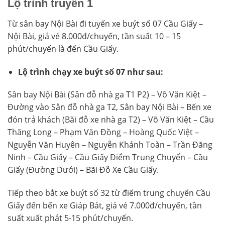
Lộ trình truyến 1
Từ sân bay Nội Bài đi tuyến xe buýt số 07 Cầu Giấy –
Nội Bài, giá vé 8.000đ/chuyến, tần suất 10 – 15
phút/chuyến là đến Cầu Giấy.
Lộ trình chạy xe buýt số 07 như sau:
Sân bay Nội Bài (Sân đỗ nhà ga T1 P2) – Võ Văn Kiệt –
Đường vào Sân đỗ nhà ga T2, Sân bay Nội Bài – Bến xe
đón trả khách (Bãi đỗ xe nhà ga T2) – Võ Văn Kiệt – Cầu
Thăng Long – Phạm Văn Đồng – Hoàng Quốc Việt –
Nguyễn Văn Huyên – Nguyễn Khánh Toàn – Trần Đăng
Ninh – Cầu Giấy – Cầu Giấy Điểm Trung Chuyển – Cầu
Giấy (Đường Dưới) – Bãi Đỗ Xe Cầu Giấy.
Tiếp theo bắt xe buýt số 32 từ điểm trung chuyển Cầu
Giấy đến bến xe Giáp Bát, giá vé 7.000đ/chuyến, tần
suất xuất phát 5-15 phút/chuyến.