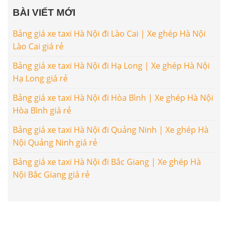
BÀI VIẾT MỚI
Bảng giá xe taxi Hà Nội đi Lào Cai | Xe ghép Hà Nội
Lào Cai giá rẻ
Bảng giá xe taxi Hà Nội đi Hạ Long | Xe ghép Hà Nội
Hạ Long giá rẻ
Bảng giá xe taxi Hà Nội đi Hòa Bình | Xe ghép Hà Nội
Hòa Bình giá rẻ
Bảng giá xe taxi Hà Nội đi Quảng Ninh | Xe ghép Hà
Nội Quảng Ninh giá rẻ
Bảng giá xe taxi Hà Nội đi Bắc Giang | Xe ghép Hà
Nội Bắc Giang giá rẻ