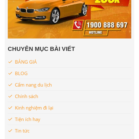
CHUYÊN MỤC BÀI VIẾT
BẢNG GIÁ
BLOG
Cẩm nang du lịch
Chính sách
Kinh nghiệm đi lại
Tiện ích hay
Tin tức