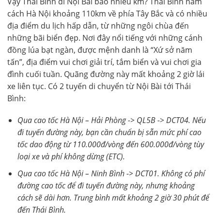
Vậy Thái Bình đi Nội Bài bao nhiêu km? Thái Bình nằm
cách Hà Nội khoảng 110km về phía Tây Bắc và có nhiều
địa điểm du lịch hấp dẫn, từ những ngôi chùa đến
những bãi biển đẹp. Nơi đây nổi tiếng với những cánh
đồng lúa bạt ngàn, được mệnh danh là “Xứ sở năm
tấn”, địa điểm vui chơi giải trí, tắm biển và vui chơi gia
đình cuối tuần. Quãng đường này mất khoảng 2 giờ lái
xe liên tục. Có 2 tuyến di chuyển từ Nội Bài tới Thái
Bình:
Qua cao tốc Hà Nội – Hải Phòng -> QL5B -> DCT04. Nếu
đi tuyến đường này, bạn cần chuẩn bị sẵn mức phí cao
tốc dao động từ 110.000đ/vòng đến 600.000đ/vòng tùy
loại xe và phí không dừng (ETC).
Qua cao tốc Hà Nội – Ninh Bình -> DCT01. Không có phí
đường cao tốc để đi tuyến đường này, nhưng khoảng
cách sẽ dài hơn. Trung bình mất khoảng 2 giờ 30 phút để
đến Thái Bình.