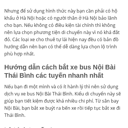
Nhưng để sử dụng hình thức này bạn cần phải có hộ
khẩu ở Hà Nội hoặc có người thân ở Hà Nội bảo lãnh
cho bạn. Nếu không có điều kiện tài chính thì không
nên lựa chọn phương tiện di chuyển này vì nó khá đắt
đỏ. Các loại xe cho thuê tự lái hiện nay đều có bản đồ
hướng dẫn nên bạn có thể dễ dàng lựa chọn lộ trình
phù hợp nhất.
Hướng dẫn cách bắt xe bus Nội Bài
Thái Bình các tuyến nhanh nhất
Nếu bạn đi một mình và có ít hành lý thì nên sử dụng
dịch vụ xe bus Nội Bài Thái Bình. Kiểu di chuyển này sẽ
giúp bạn tiết kiệm được khá nhiều chi phí. Từ sân bay
Nội Bài, bạn bắt xe buýt ra bến xe rồi tiếp tục bắt xe đi
Thái Bình.