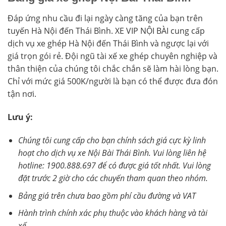
Đáp ứng nhu cầu đi lại ngày càng tăng của bạn trên
tuyến Hà Nội đến Thái Bình. XE VIP NỘI BÀI cung cấp
dịch vụ xe ghép Hà Nội đến Thái Bình và ngược lại với
giá trọn gói rẻ. Đội ngũ tài xế xe ghép chuyên nghiệp và
thân thiện của chúng tôi chắc chắn sẽ làm hài lòng bạn.
Chỉ với mức giá 500K/người là bạn có thể được đưa đón
tận nơi.
Lưu ý:
Chúng tôi cung cấp cho bạn chính sách giá cực kỳ linh
hoạt cho dịch vụ xe Nội Bài Thái Bình. Vui lòng liên hệ
hotline: 1900.888.697 để có được giá tốt nhất. Vui lòng
đặt trước 2 giờ cho các chuyến tham quan theo nhóm.
Bảng giá trên chưa bao gồm phí cầu đường và VAT
Hành trình chính xác phụ thuộc vào khách hàng và tài
xế.