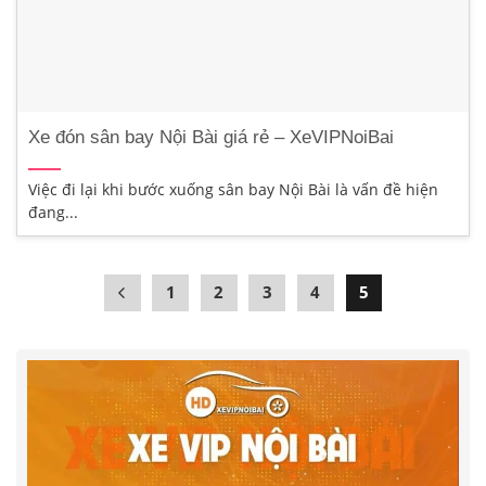
Xe đón sân bay Nội Bài giá rẻ – XeVIPNoiBai
Việc đi lại khi bước xuống sân bay Nội Bài là vấn đề hiện
đang...
1
2
3
4
5