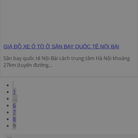
GIÁ ĐỖ XE Ô TÔ Ở SÂN BAY QUỐC TẾ NỘI BÀI
Sân bay quốc tế Nội Bài cách trung tâm Hà Nội khoảng
27km (tuyến đường...
1
…
6
7
8
9