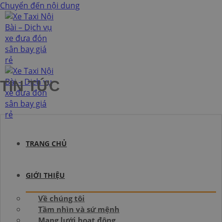
Chuyển đến nội dung
TIN TỨC
TRANG CHỦ
GIỚI THIỆU
Về chúng tôi
Tầm nhìn và sứ mệnh
Mạng lưới hoạt động