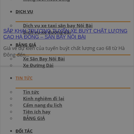
DỊCH VỤ
Dịch vụ xe taxi sân bay Nội Bài
SẮP KHAI TRƯƠNG TUYẾN XE BUÝT CHẤT LƯỢNG
Dịch vụ xe đường dài
CAO HÀ ĐÔNG – SÂN BAY NỘI BÀI
BẢNG GIÁ
Giá vé dự kiến của tuyến buýt chất lượng cao 68 từ Hà
Đông đến...
Xe Sân Bay Nội Bài
Xe Đường Dài
TIN TỨC
Tin tức
Kinh nghiệm đi lại
Cẩm nang du lịch
Tiện ích hay
BẢNG GIÁ
ĐỐI TÁC