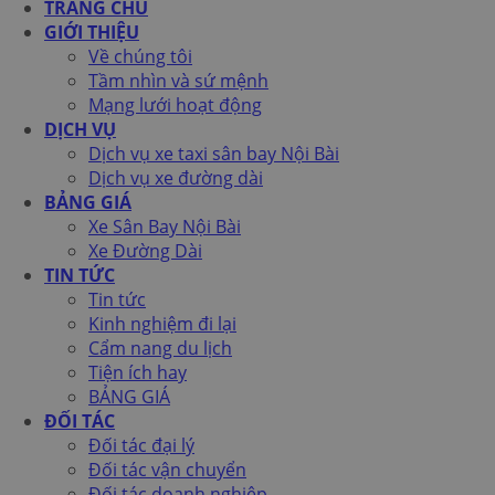
TRANG CHỦ
GIỚI THIỆU
Về chúng tôi
Tầm nhìn và sứ mệnh
Mạng lưới hoạt động
DỊCH VỤ
Dịch vụ xe taxi sân bay Nội Bài
Dịch vụ xe đường dài
BẢNG GIÁ
Xe Sân Bay Nội Bài
Xe Đường Dài
TIN TỨC
Tin tức
Kinh nghiệm đi lại
Cẩm nang du lịch
Tiện ích hay
BẢNG GIÁ
ĐỐI TÁC
Đối tác đại lý
Đối tác vận chuyển
Đối tác doanh nghiệp