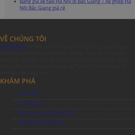
Bảng giá xe taxi Hà Nội đi Bắc Giang | Xe ghép Hà
Nội Bắc Giang giá rẻ
VỀ CHÚNG TÔI
Taxi Nội Bài
tự hào là một trong những công ty dịch vụ xe
sân bay, xe đường dài chuyên nghiệp hàng đầu khu vực
Miền Bắc và Miền Trung. Tương lai không xa chúng tôi sẽ
phát triển mở rộng chi nhánh tại Tp. Hồ Chí Minh và các
tỉnh lân cận phía nam.
KHÁM PHÁ
Trang chủ
Về chúng tôi
Bảng giá xe sân bay Nội Bài
Bảng giá xe đường dài