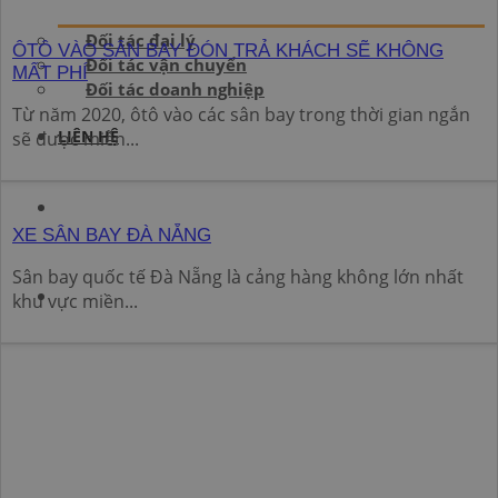
Đối tác đại lý
ÔTÔ VÀO SÂN BAY ĐÓN TRẢ KHÁCH SẼ KHÔNG
Đối tác vận chuyển
MẤT PHÍ
Đối tác doanh nghiệp
Từ năm 2020, ôtô vào các sân bay trong thời gian ngắn
LIÊN HỆ
sẽ được miễn...
XE SÂN BAY ĐÀ NẴNG
Sân bay quốc tế Đà Nẵng là cảng hàng không lớn nhất
khu vực miền...