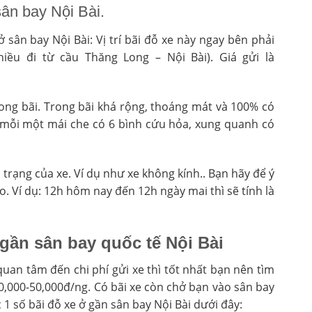
sân bay Nội Bài.
 sân bay Nội Bài: Vị trí bãi đỗ xe này ngay bên phải
iều đi từ cầu Thăng Long – Nội Bài). Giá gửi là
rong bãi. Trong bãi khá rộng, thoáng mát và 100% có
 mỗi một mái che có 6 bình cứu hỏa, xung quanh có
h trạng của xe. Ví dụ như xe không kính.. Bạn hãy để ý
ào. Ví dụ: 12h hôm nay đến 12h ngày mai thì sẽ tính là
 gần sân bay quốc tế Nội Bài
uan tâm đến chi phí gửi xe thì tốt nhất bạn nên tìm
 30,000-50,000đ/ng. Có bãi xe còn chở bạn vào sân bay
 1 số bãi đỗ xe ở gần sân bay Nội Bài dưới đây: