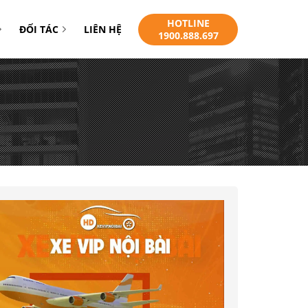
HOTLINE
ĐỐI TÁC
LIÊN HỆ
1900.888.697