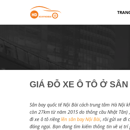
Chuyển
đến
TRAN
nội
dung
GIÁ ĐỖ XE Ô TÔ Ở SÂN
Sân bay quốc tế Nội Bài cách trung tâm Hà Nội
còn 27km từ năm 2015 do thông cầu Nhật Tân) ,
đi xe ô tô riêng
lên sân bay Nội Bài
, rồi gửi xe đi
đáng ngại. Bạn đang tìm kiếm thông tin về vị trí