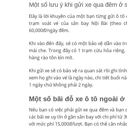
Một số lưu ý khi gửi xe qua đêm ở 
Đây là lời khuyên của một bạn từng gửi ô tô ở
trạm soát vé của sân bay Nội Bài (theo ch
60,000đ/ngày đêm.
Khi vào đến đấy, sẽ có một bảo vệ dẫn vào t
mái che. Trong đây có 1 trạm cứu hỏa riêng,
hàng rào tôn kín mít.
Khi gửi xe sẽ có bảo vệ ra quan sát rồi ghi tìn
xem họ ghi vào vé là ngày nào, chi tiết buổi n
1 ngày chứ không phải 2 ngày.
Một số bãi đỗ xe ô tô ngoài ở
Nếu bạn có việc phải gửi xe qua đêm và bạn q
các bãi xe uy tín ở gần sân bay với chi phí từ
với mức phí 15,000đ/lượt. Bạn có thể cân nhắc