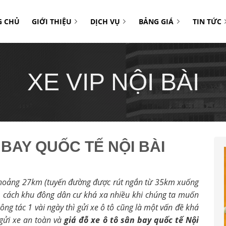
G CHỦ
GIỚI THIỆU
DỊCH VỤ
BẢNG GIÁ
TIN TỨC
XE VIP NỘI BÀI
 BAY QUỐC TẾ NỘI BÀI
 khoảng 27km (tuyến đường được rút ngắn từ 35km xuống
 cách khu đông dân cư khá xa nhiều khi chúng ta muốn
 công tác 1 vài ngày thì gửi xe ô tô cũng là một vấn đề khá
 gửi xe an toàn và
giá đỗ xe ô tô sân bay quốc tế Nội